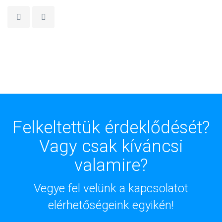
Felkeltettük érdeklődését?
Vagy csak kíváncsi
valamire?
Vegye fel velünk a kapcsolatot
elérhetőségeink egyikén!